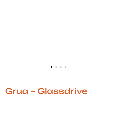
Grua – Glassdrive
Compacta, Atraente e
Totalmente Personalizável