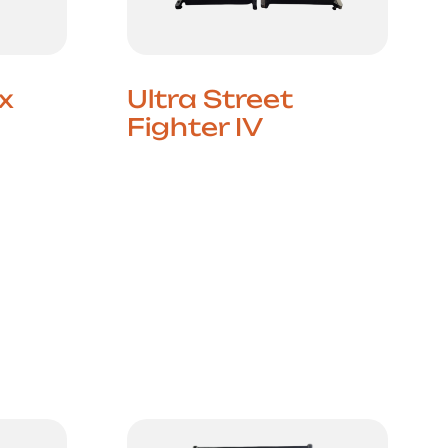
x
Ultra Street
Fighter IV
een
s A
Põe-te no ringue com Ultra
uzida
Street Fighter IV num
s, é uma
cabinet Vewlix de alta
performance e desafia um
mpacta
amigo numa batalha
recer
intensa, estratégica e
democrática. O