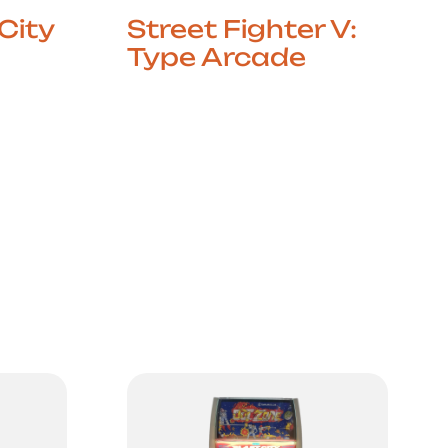
City
Street Fighter V:
Type Arcade
m
SEGA
O Combate Clássico na
s
Era Arcade Moderna
 mais
Street Fighter V: Type
e luta,
Arcade está configurado
em duas máquinas arcade
ra
linkas em modo VS,
permitindo confrontos
directos