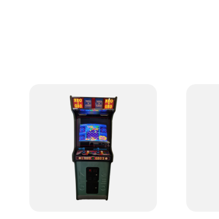
linhag
gráficos impressionantes e
conhec