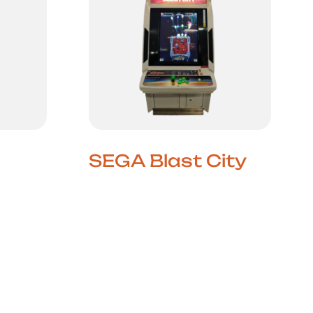
SEGA Blast City
et Hell
Ação Run ’n Gun no Seu
 II é
Estado Mais Puro A SEGA
poneses
Blast City é um dos
ntre
cabinets japoneses mais
s de
apreciados pelos fãs de
lo
arcade, graças