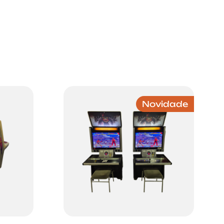
tradicionais, agora
apresentada numa caixa
diferente, com um design
moderno