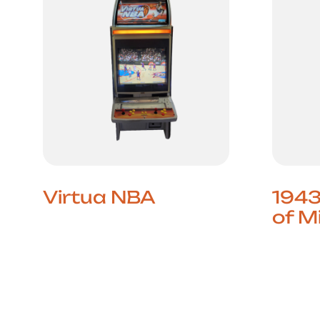
Virtua NBA
1943
of M
Basquetebol Arcade ao
Estilo SEGA Virtua NBA,
A Ação
lançado pela SEGA em
’em Up
2000, é um jogo de
City é
basquetebol arcade que
mais m
combina ação rápida,