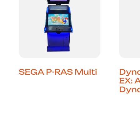
SEGA P-RAS Multi
Dyn
EX: 
A Nova Geração de
Dyn
Arcades SEGA A P-Ras
Multi é a mais recente
A Evol
plataforma arcade da
A SEGA
SEGA, lançada em 2020 e
plataf
baseada no sistema
robust
ALL.Net
SEGA, 