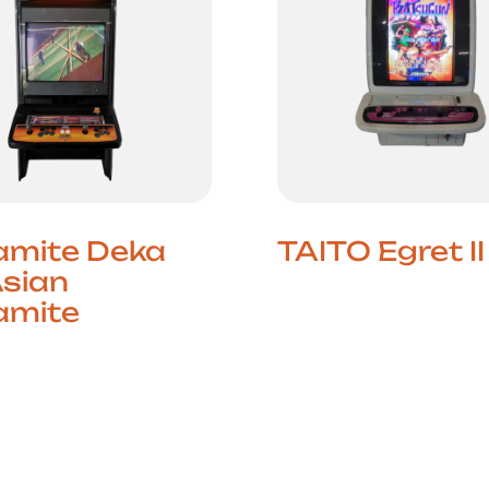
amite Deka
TAITO Egret II
Asian
amite
O Nascimento do Bull
Moderno A Taito Egret
um dos cabinets ja
ução do Beat ’em Up
mais prestigiados e
 NAOMI é uma das
colecionadores e fã
ormas arcade mais
shooters, famosa pe
as e versáteis da
perfeita para jogos