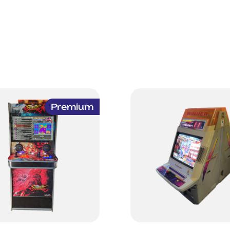
em Astro/New Astro,
mais refinados,
ida pelo seu