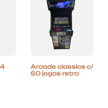
 4
Arcade classics c/
60 jogos retro
olui
 em
Diversão Intemporal Esta
 4
Arcade Classics com 60
ão da
jogos retro traz toda a
bol
essência das arcades
áficos