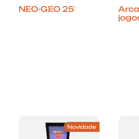
NEO-GEO 25′
Arca
jogo
Um Clássico Intemporal
das Arcades A Neo Geo 25,
A Nost
produzida pela Gevin
Revive
Corporation, é um cabinet
80, 90
compacto e elegante
Arcade
inspirado no estilo original
com 60
SNK, ideal
clássi
festas