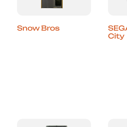
Snow Bros
SEG
City
Um Clássico de
Plataformas Cheio de
Ação S
Carisma Snow Bros,
Melhor
lançado pela Toaplan em
City é
1990, é um dos jogos de
japone
plataformas mais queridos
apreci
da era arcade.Os
shmups