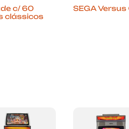
de c/ 60
SEGA Versus 
s clássicos
O Duelo Supremo e
Formato Arcade A 
algia Num Só Lugar
Versus City é um do
 a magia dos anos
cabinets japoneses
 e 2000 com esta
icónicos para jogos d
 Retro equipada
concebido
 jogos
especificamente pa
cos.Perfeita para
confrontos