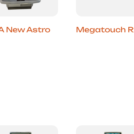
A New Astro
Megatouch R
Diversão Touch-Scr
Para Todas as Idade
hoot ’em Up no Seu
Megatouch RX, prod
 A SEGA New Astro
pela Merit Industrie
 um dos cabinets
máquina de
ses mais
entretenimento co
ados pelos fãs de
concebida para ofe
, graças ao
dezenas de jogos