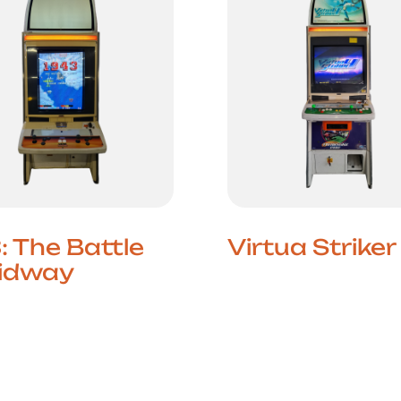
: The Battle
Virtua Striker
idway
O Futebol Arcade Ev
Lançado pela SEGA
 Clássica dos Shoot
2004, Virtua Striker
s A SEGA New Net
representa a evoluç
 um dos cabinets
icónica série de fute
odernos da
arcade, trazendo gr