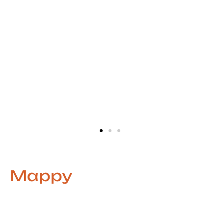
Mappy
Estratégia, Ritmo e Criatividade no
Labirinto