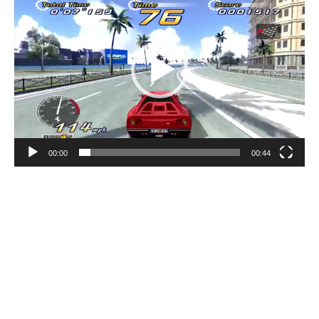
vídeo
00:00
00:44
OutRun 2 é um jogo de corrida de 2003,
lançado pela SEGA, no qual o jogador está
ao volante de um carro desportivo da
Ferrari.
Para além do Testarossa do jogo original,
sete outros Ferraris são selecionáveis,
graças a uma licença oficial da marca.
Cada carro possui características