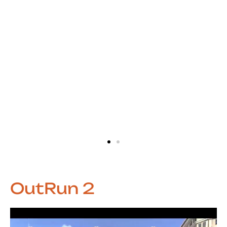
OutRun 2
Reprodutor
de