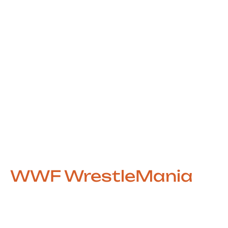
WWF WrestleMania
A Energia do Wrestling no Arcade
Lançado pela Midway em 1995,
WWF